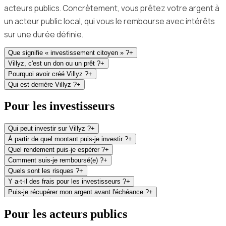
acteurs publics. Concrètement, vous prêtez votre argent à
un acteur public local, qui vous le rembourse avec intérêts
sur une durée définie.
Que signifie « investissement citoyen » ?
+
Villyz, c'est un don ou un prêt ?
+
Pourquoi avoir créé Villyz ?
+
Qui est derrière Villyz ?
+
Pour les investisseurs
Qui peut investir sur Villyz ?
+
À partir de quel montant puis-je investir ?
+
Quel rendement puis-je espérer ?
+
Comment suis-je remboursé(e) ?
+
Quels sont les risques ?
+
Y a-t-il des frais pour les investisseurs ?
+
Puis-je récupérer mon argent avant l'échéance ?
+
Pour les acteurs publics