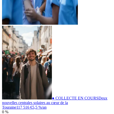
● COLLECTE EN COURS
Deux
nouvelles centrales solaires au cœur de la
Touraine
117 516 €
5,5 %
/an
0 %